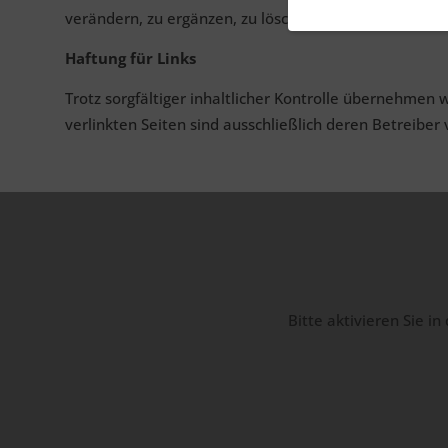
verändern, zu ergänzen, zu löschen oder die Veröffent
Haftung für Links
Trotz sorgfältiger inhaltlicher Kontrolle übernehmen w
verlinkten Seiten sind ausschließlich deren Betreiber 
Bitte aktivieren Sie i