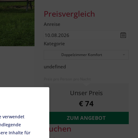
Preisvergleich
Anreise
Kategorie
Doppelzimmer Komfort
undefined
Preis pro Person pro Nacht
Unser Preis
€ 74
e verwendet
ZUM ANGEBOT
undlegende
Buchen
ere Inhalte für