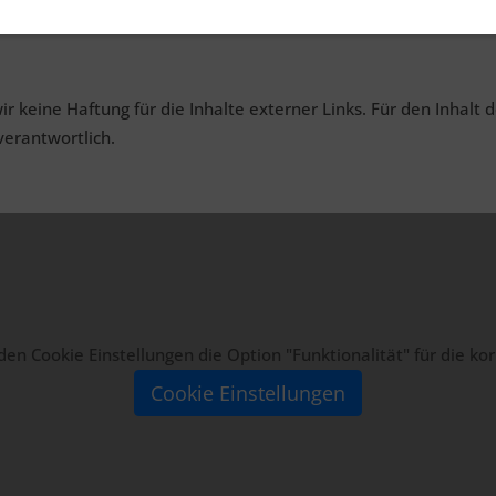
lichung zeitweise oder endgültig einzustellen.
ir keine Haftung für die Inhalte externer Links. Für den Inhalt 
verantwortlich.
n den Cookie Einstellungen die Option "Funktionalität" für die k
Cookie Einstellungen