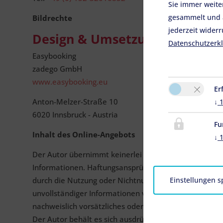
Sie immer weite
gesammelt und a
Bildrechte
jederzeit widerr
Design & Umsetzung
Datenschutzerk
Easybooking
zadego GmbH
www.easybooking.eu
Er
Anton-Melzer-Straße 10
↓
6020 Innsbruck - Austria
Fu
Inhalt des Online-Angebots
↓
Der Autor übernimmt keinerlei Gewähr für die Aktualit
Informationen. Haftungsansprüche gegen den Autor, we
Einstellungen s
durch die Nutzung oder Nichtnutzung der dargebotene
unvollständiger Informationen verursacht wurden, sin
nachweislich vorsätzliches oder grob fahrlässiges Vers
Der Autor behält es sich ausdrücklich vor, Teile der