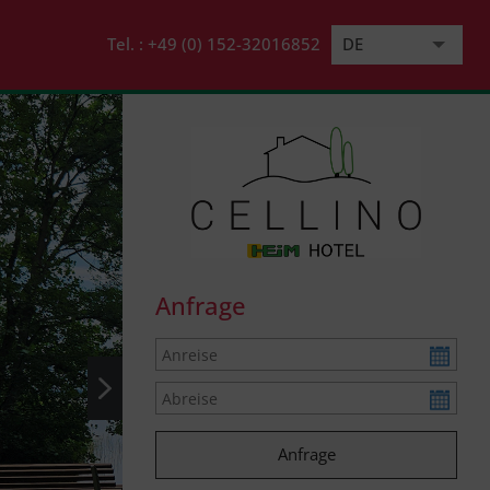
Tel. :
+49 (0) 152-32016852
DE
EN
Anfrage