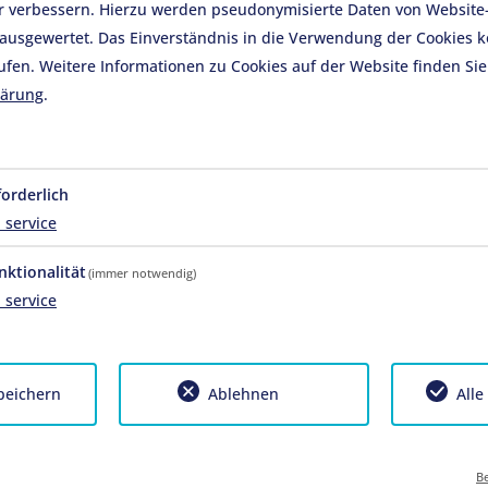
r verbessern. Hierzu werden pseudonymisierte Daten von Websit
usgewertet. Das Einverständnis in die Verwendung der Cookies k
ufen. Weitere Informationen zu Cookies auf der Website finden Sie
lärung
.
forderlich
1
service
nktionalität
(immer notwendig)
1
service
ät, Korrektheit, Vollständigkeit oder Qualität der bereitgestel
lche sich auf Schäden materieller oder ideeller Art beziehen,
peichern
Ablehnen
Alle
n Informationen bzw. durch die Nutzung fehlerhafter und
d grundsätzlich ausgeschlossen, sofern seitens des Autors kein
chulden vorliegt. Alle Angebote sind freibleibend und unverbind
Be
 Seiten oder das gesamte Angebot ohne gesonderte Ankündigung