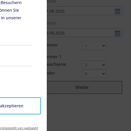
Anreise
e-Besuchern
önnen Sie
 in unserer
Abreise
Zimmer
Zimmer
1
Erwachsene
Kinder
Weiter
lten
 die
 akzeptieren
lich.
reitgestellt von websedit
 zu