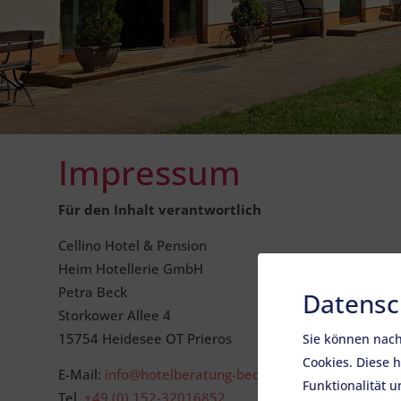
Impressum
Für den Inhalt verantwortlich
Cellino Hotel & Pension
Heim Hotellerie GmbH
Petra Beck
Datensc
Storkower Allee 4
15754 Heidesee OT Prieros
Sie können nach
Cookies. Diese 
E-Mail:
info@hotelberatung-beck.de
Funktionalität 
Tel.
+49 (0) 152-32016852